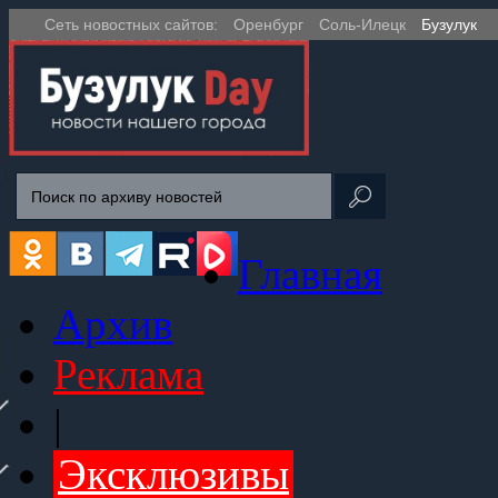
Сеть новостных сайтов:
Оренбург
Соль-Илецк
Бузулук
Главная
Архив
Реклама
|
Эксклюзивы