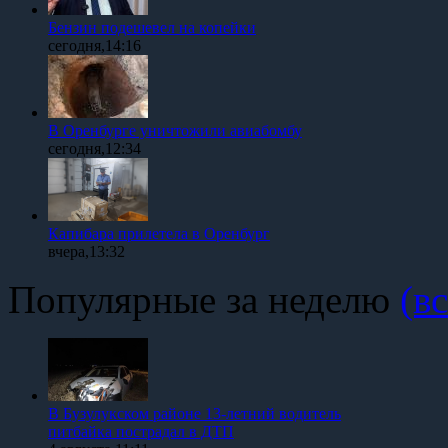
Бензин подешевел на копейки
сегодня,14:16
В Оренбурге уничтожили авиабомбу
сегодня,12:34
Капибара прилетела в Оренбург
вчера,13:32
Популярные за неделю
(вс
В Бузулукском районе 13-летний водитель
питбайка пострадал в ДТП