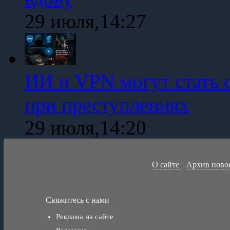
29 июля,14:27
ИИ и VPN могут стать 
при преступлениях
29 июля,14:20
О сайте
Архив ново
Свяжитесь с нами
Реклама на сайте