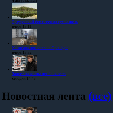
4 августа,11:11
Бузулукский бор пережил сухой июль
вчера,13:11
Капибара прилетела в Оренбург
вчера,13:32
Запрет на вейпы приближается
сегодня,14:48
Новостная лента
(все)