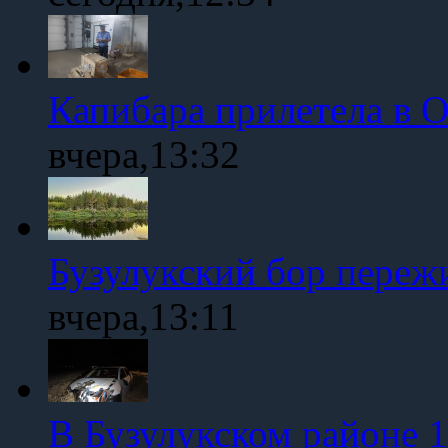
Капибара прилетела в 
вчера,13:32
Бузулукский бор переж
вчера,13:11
В Бузулукском районе 1