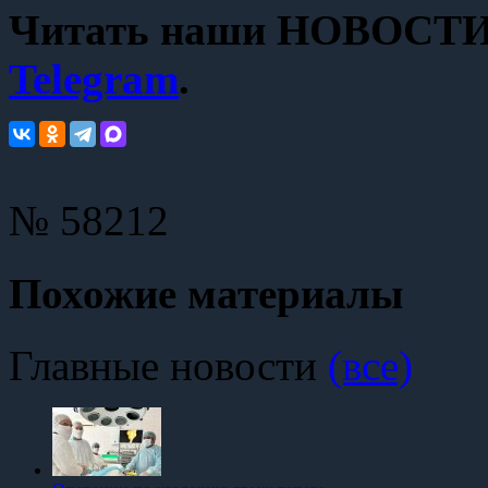
Читать наши НОВОСТИ с
Telegram
.
№ 58212
Похожие материалы
Главные новости
(все)