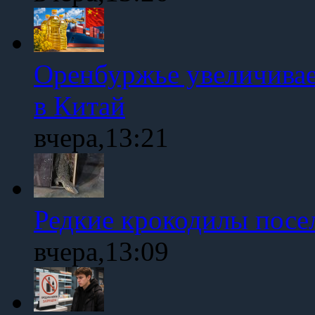
Оренбуржье увеличивае
в Китай
вчера,13:21
Редкие крокодилы посе
вчера,13:09