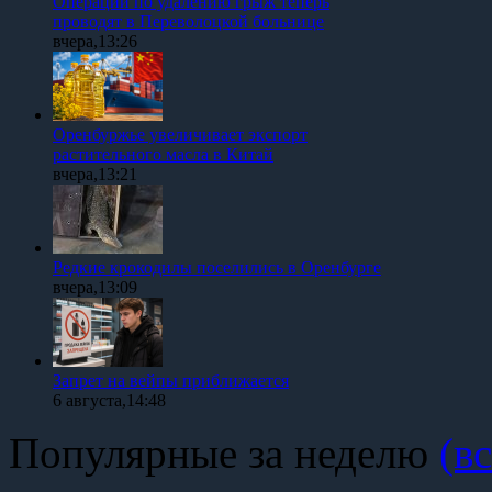
Операции по удалению грыж теперь
проводят в Переволоцкой больнице
вчера,13:26
Оренбуржье увеличивает экспорт
растительного масла в Китай
вчера,13:21
Редкие крокодилы поселились в Оренбурге
вчера,13:09
Запрет на вейпы приближается
6 августа,14:48
Популярные за неделю
(вс