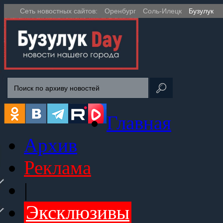
Сеть новостных сайтов:
Оренбург
Соль-Илецк
Бузулук
Главная
Архив
Реклама
|
Эксклюзивы