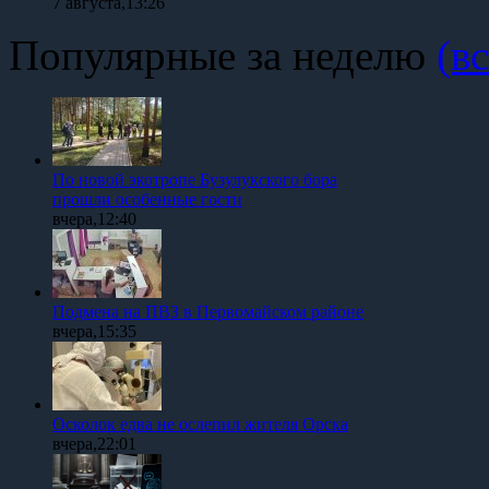
7 августа,13:26
Популярные за неделю
(вс
По новой экотропе Бузулукского бора
прошли особенные гости
вчера,12:40
Подмена на ПВЗ в Первомайском районе
вчера,15:35
Осколок едва не ослепил жителя Орска
вчера,22:01