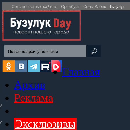
Сеть новостных сайтов:
Оренбург
Соль-Илецк
Бузулук
Главная
Архив
Реклама
|
Эксклюзивы