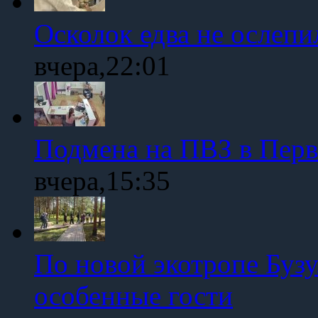
Осколок едва не ослепи
вчера,22:01
Подмена на ПВЗ в Пер
вчера,15:35
По новой экотропе Буз
особенные гости