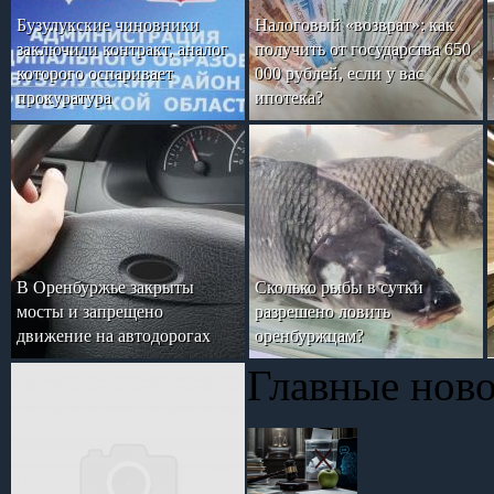
Бузулукские чиновники
Налоговый «возврат»: как
заключили контракт, аналог
получить от государства 650
которого оспаривает
000 рублей, если у вас
прокуратура
ипотека?
В Оренбуржье закрыты
Сколько рыбы в сутки
мосты и запрещено
разрешено ловить
движение на автодорогах
оренбуржцам?
Главные нов