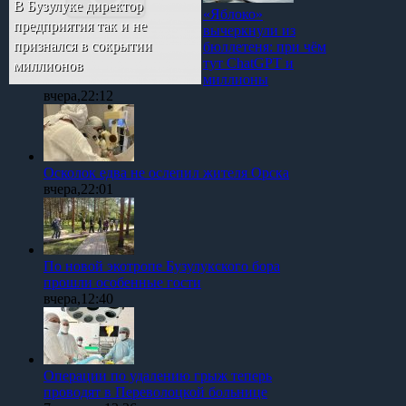
В Бузулуке директор
«Яблоко»
предприятия так и не
вычеркнули из
признался в сокрытии
бюллетеня: при чём
тут ChatGPT и
миллионов
миллионы
вчера,22:12
Осколок едва не ослепил жителя Орска
вчера,22:01
По новой экотропе Бузулукского бора
прошли особенные гости
вчера,12:40
Операции по удалению грыж теперь
проводят в Переволоцкой больнице