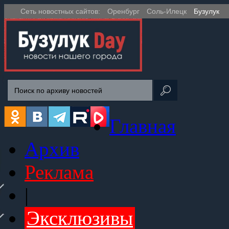
Сеть новостных сайтов:
Оренбург
Соль-Илецк
Бузулук
Главная
Архив
Реклама
|
Эксклюзивы