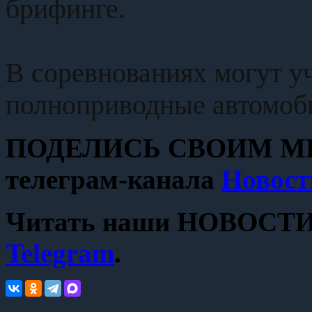
брифинге.
В соревнованиях могут уч
полноприводные автомоби
ПОДЕЛИСЬ СВОИМ МН
телеграм-канала
Новост
Читать наши НОВОСТИ с
Telegram
.