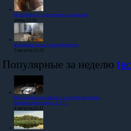
В Оренбурге уничтожили авиабомбу
вчера,12:34
Капибара прилетела в Оренбург
5 августа,13:32
Популярные за неделю
(вс
В Бузулукском районе 13-летний водитель
питбайка пострадал в ДТП
4 августа,11:11