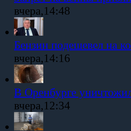
вчера,14:48
Бензин подешевел на к
вчера,14:16
В Оренбурге уничтожи
вчера,12:34