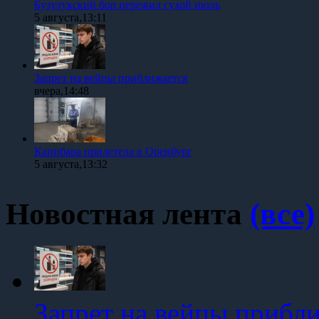
Бузулукский бор пережил сухой июль
5 августа,13:11
Запрет на вейпы приближается
вчера,14:48
Капибара прилетела в Оренбург
5 августа,13:32
Новостная лента
(все)
Запрет на вейпы прибл