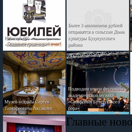
Более 3 миллионов рублей
отправятся в сельские Дома
Юбилей ДК
культуры Бузулукского
«Машиностроитель»
района
Подводим итоги фестиваля
академической музыки
Музей-усадьба Сергея
«Симфония Бузулукского
Тимофеевича Аксакова
бора»
Главные нов