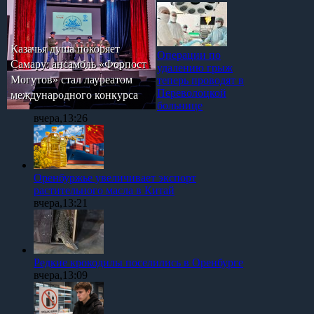
Казачья душа покоряет
Операции по
Самару: ансамбль «Форпост
удалению грыж
Могутов» стал лауреатом
теперь проводят в
Переволоцкой
международного конкурса
больнице
вчера,13:26
Оренбуржье увеличивает экспорт
растительного масла в Китай
вчера,13:21
Редкие крокодилы поселились в Оренбурге
вчера,13:09