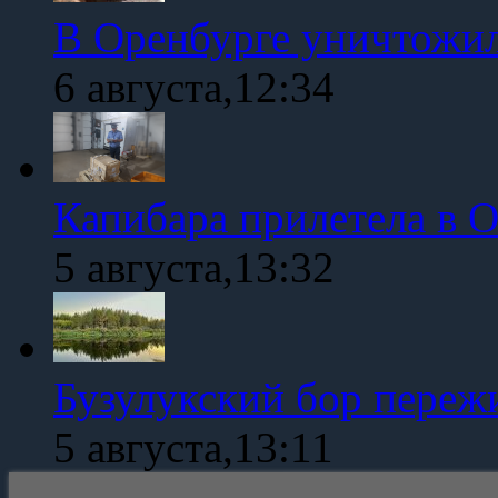
В Оренбурге уничтожи
6 августа,12:34
Капибара прилетела в 
5 августа,13:32
Бузулукский бор переж
5 августа,13:11