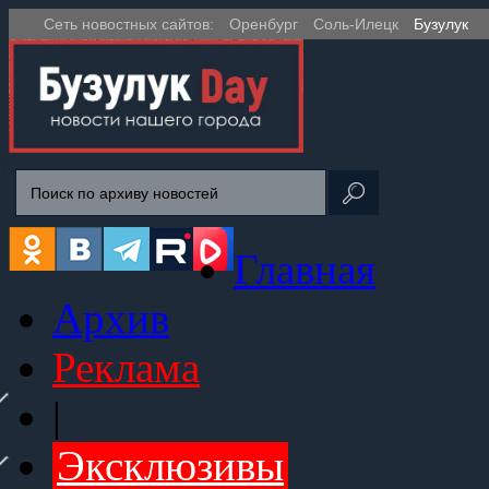
Сеть новостных сайтов:
Оренбург
Соль-Илецк
Бузулук
Главная
Архив
Реклама
|
Эксклюзивы