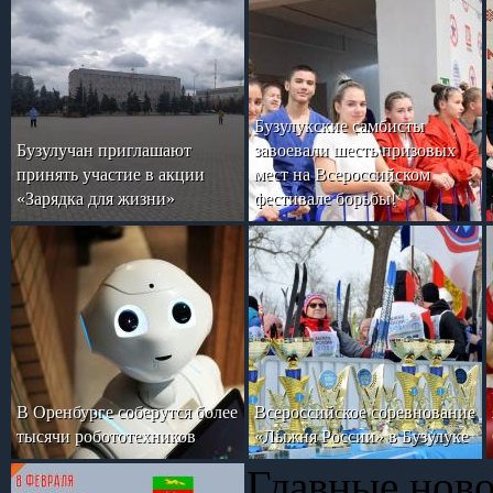
Бузулукские самбисты
Бузулучан приглашают
завоевали шесть призовых
принять участие в акции
мест на Всероссийском
«Зарядка для жизни»
фестивале борьбы!
В Оренбурге соберутся более
Всероссийское соревнование
тысячи робототехников
«Лыжня России» в Бузулуке
Главные нов