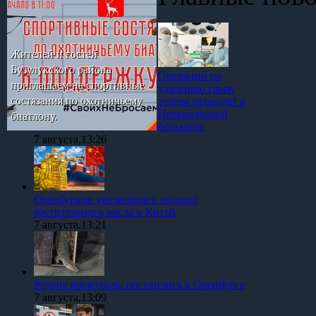
Жителей и гостей
Бузулукского района
Операции по
приглашаем на спортивные
удалению грыж
состязания по охотничьему
теперь проводят в
Переволоцкой
биатлону.
больнице
7 августа,13:26
Оренбуржье увеличивает экспорт
растительного масла в Китай
7 августа,13:21
Редкие крокодилы поселились в Оренбурге
7 августа,13:09