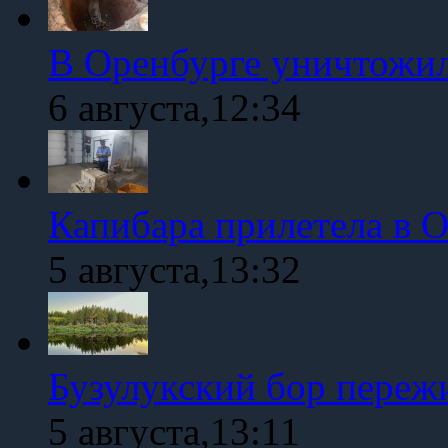
В Оренбурге уничтожи
6 августа,12:34
Капибара прилетела в 
5 августа,13:32
Бузулукский бор переж
5 августа,13:11