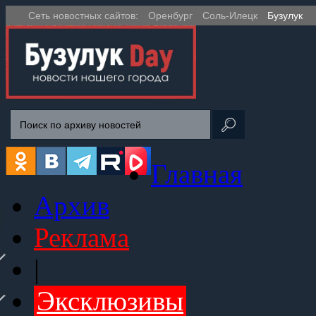
Сеть новостных сайтов:
Оренбург
Соль-Илецк
Бузулук
Главная
Архив
Реклама
|
Эксклюзивы