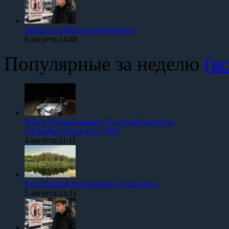
Запрет на вейпы приближается
6 августа,14:48
Популярные за неделю
(вс
В Бузулукском районе 13-летний водитель
питбайка пострадал в ДТП
4 августа,11:11
Бузулукский бор пережил сухой июль
5 августа,13:11