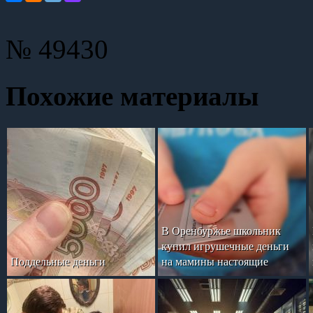
№ 49430
Похожие материалы
В Оренбуржье школьник
купил игрушечные деньги
Поддельные деньги
на мамины настоящие