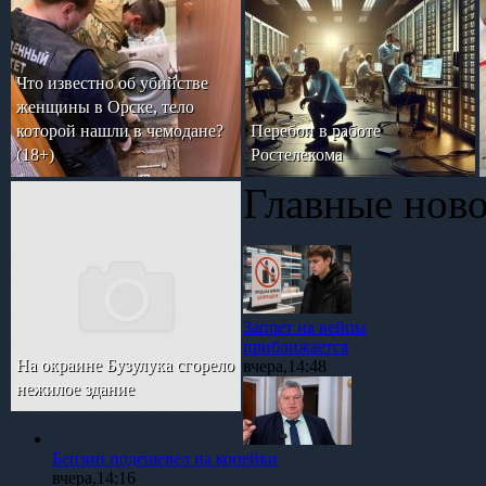
Что известно об убийстве
женщины в Орске, тело
которой нашли в чемодане?
Перебои в работе
(18+)
Ростелекома
Главные нов
Запрет на вейпы
приближается
На окраине Бузулука сгорело
вчера,14:48
нежилое здание
Бензин подешевел на копейки
вчера,14:16