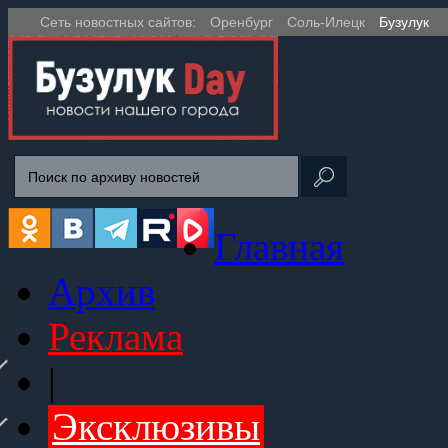
Сеть новостных сайтов:
Оренбург
Соль-Илецк
Бузулук
Главная
Архив
Реклама
|
Эксклюзивы