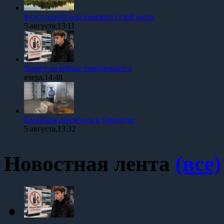
Бузулукский бор пережил сухой июль
5 августа,13:11
Запрет на вейпы приближается
вчера,14:48
Капибара прилетела в Оренбург
5 августа,13:32
Новостная лента
(все)