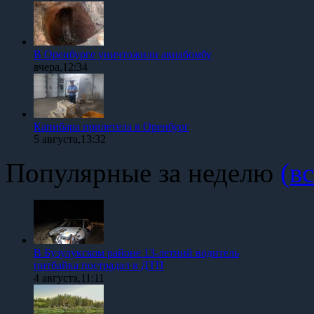
В Оренбурге уничтожили авиабомбу
вчера,12:34
Капибара прилетела в Оренбург
5 августа,13:32
Популярные за неделю
(вс
В Бузулукском районе 13-летний водитель
питбайка пострадал в ДТП
4 августа,11:11