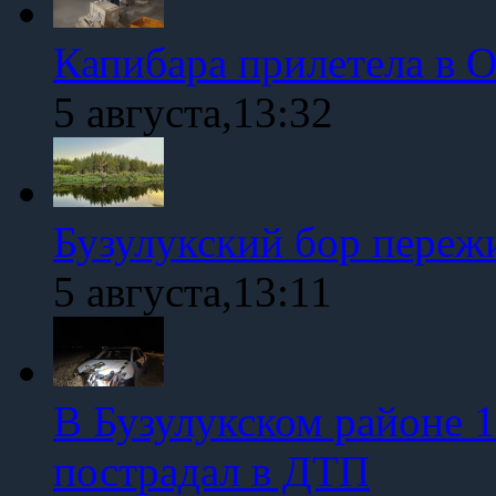
Капибара прилетела в 
5 августа,13:32
Бузулукский бор переж
5 августа,13:11
В Бузулукском районе 1
пострадал в ДТП