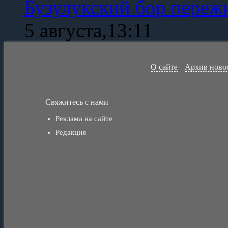
Бузулукский бор переж
5 августа,13:11
О сайте
Архив ново
Свяжитесь с нами
Реклама на сайте
Редакция