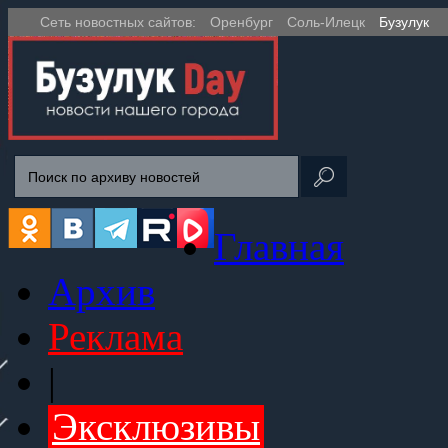
Сеть новостных сайтов:
Оренбург
Соль-Илецк
Бузулук
Главная
Архив
Реклама
|
Эксклюзивы