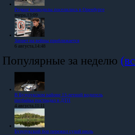
Редкие крокодилы поселились в Оренбурге
вчера,13:09
Запрет на вейпы приближается
6 августа,14:48
Популярные за неделю
(вс
В Бузулукском районе 13-летний водитель
питбайка пострадал в ДТП
4 августа,11:11
Бузулукский бор пережил сухой июль