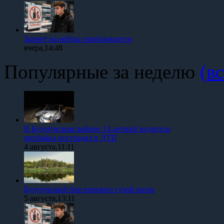
Запрет на вейпы приближается
вчера,14:48
Популярные за неделю
(вс
В Бузулукском районе 13-летний водитель
питбайка пострадал в ДТП
4 августа,11:11
Бузулукский бор пережил сухой июль
5 августа,13:11