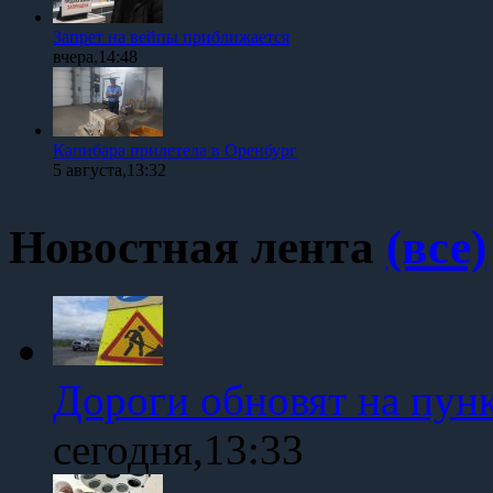
Запрет на вейпы приближается
вчера,14:48
Капибара прилетела в Оренбург
5 августа,13:32
Новостная лента
(все)
Дороги обновят на пун
сегодня,13:33