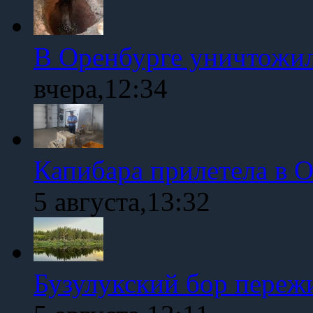
В Оренбурге уничтожи
вчера,12:34
Капибара прилетела в 
5 августа,13:32
Бузулукский бор переж