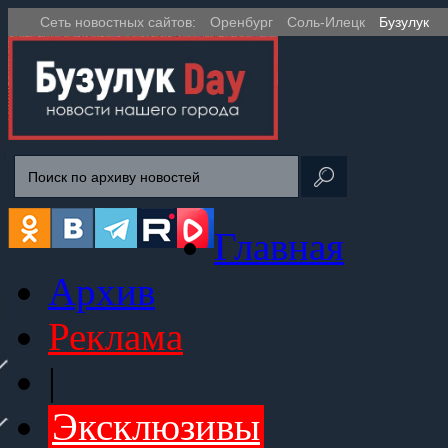
Сеть новостных сайтов:
Оренбург
Соль-Илецк
Бузулук
Главная
Архив
Реклама
|
Эксклюзивы