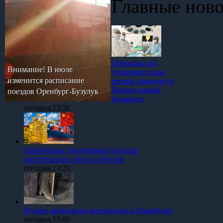
Главные нов
Операции по
Внимание! В июле
удалению грыж
изменится расписание
теперь проводят в
Переволоцкой
поездов Оренбург-Бузулук
больнице
сегодня,13:26
Оренбуржье увеличивает экспорт
растительного масла в Китай
сегодня,13:21
Редкие крокодилы поселились в Оренбурге
сегодня,13:09