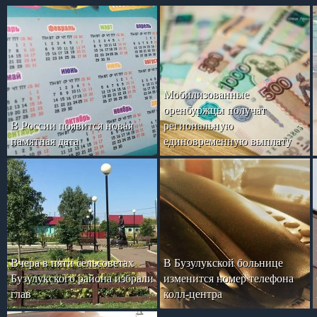
Мобилизованные
оренбуржцы получат
В России появится новая
региональную
памятная дата
единовременную выплату
Вчера в пяти сельсоветах
В Бузулукской больнице
Бузулукского района избрали
изменится номер телефона
глав
колл-центра