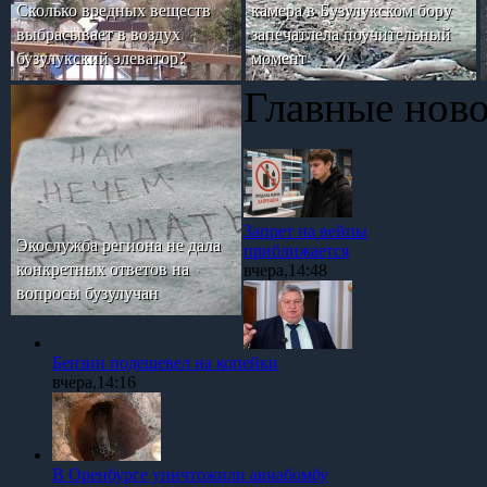
Сколько вредных веществ
камера в Бузулукском бору
выбрасывает в воздух
запечатлела поучительный
бузулукский элеватор?
момент
Главные нов
Запрет на вейпы
Экослужба региона не дала
приближается
конкретных ответов на
вчера,14:48
вопросы бузулучан
Бензин подешевел на копейки
вчера,14:16
В Оренбурге уничтожили авиабомбу