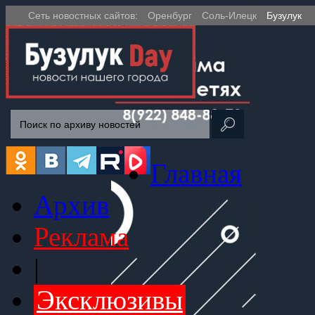
Сеть новостных сайтов:
Оренбург
Соль-Илецк
Бузулук
Главная
Архив
Реклама
|
Эксклюзивы