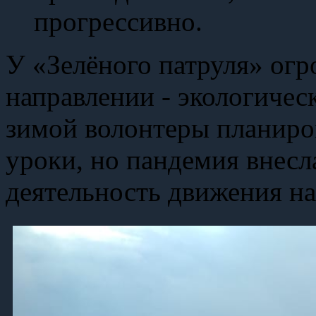
прогрессивно.
У «Зелёного патруля» ог
направлении - экологичес
зимой волонтеры планиро
уроки, но пандемия внесл
деятельность движения на