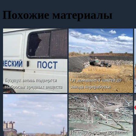
Похожие материалы
Бузулук вновь подвергся
От домашнего пакета до
выбросам вредных веществ
завода переработки
Не повторяйте за косулями: