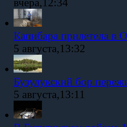
вчера,12:34
Капибара прилетела в 
5 августа,13:32
Бузулукский бор переж
5 августа,13:11