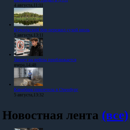
4 августа,11:11
Бузулукский бор пережил сухой июль
5 августа,13:11
Запрет на вейпы приближается
вчера,14:48
Капибара прилетела в Оренбург
5 августа,13:32
Новостная лента
(все)