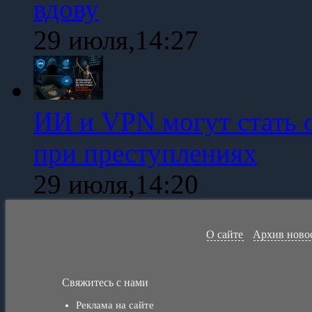
вдову
29 июля,14:27
ИИ и VPN могут стать 
при преступлениях
29 июля,14:20
О сайте
Архив ново
Свяжитесь с нами
Реклама на сайте