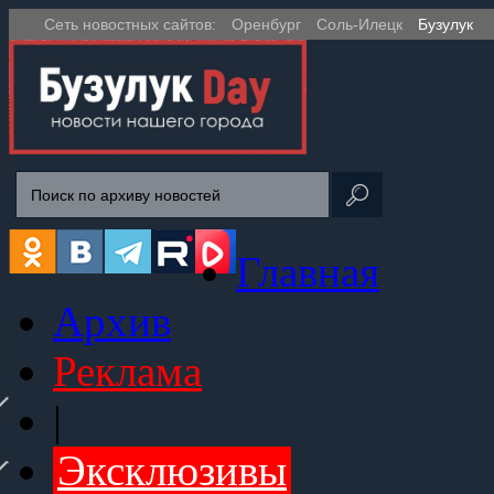
Сеть новостных сайтов:
Оренбург
Соль-Илецк
Бузулук
Главная
Архив
Реклама
|
Эксклюзивы