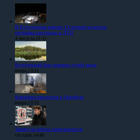
В Бузулукском районе 13-летний водитель
питбайка пострадал в ДТП
4 августа,11:11
Бузулукский бор пережил сухой июль
вчера,13:11
Капибара прилетела в Оренбург
вчера,13:32
Запрет на вейпы приближается
сегодня,14:48