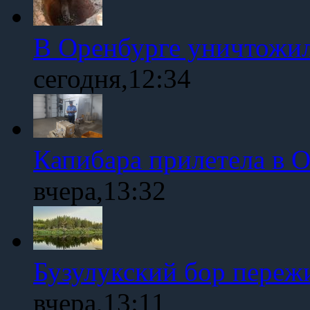
В Оренбурге уничтожи
сегодня,12:34
Капибара прилетела в 
вчера,13:32
Бузулукский бор переж
вчера,13:11