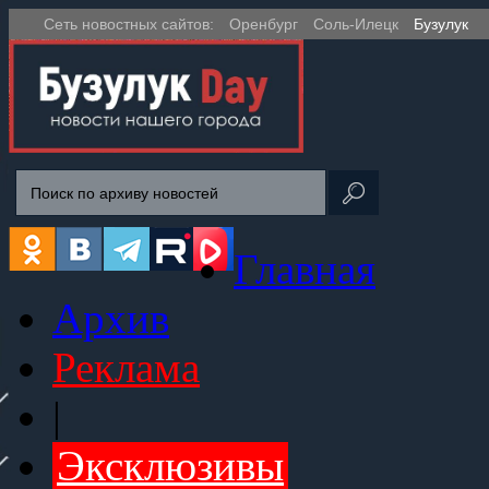
Сеть новостных сайтов:
Оренбург
Соль-Илецк
Бузулук
Главная
Архив
Реклама
|
Эксклюзивы