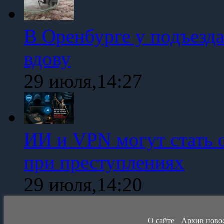
В Оренбурге у подъезд
вдову
29 июля,14:27
ИИ и VPN могут стать 
при преступлениях
29 июля,14:20
О сайте
Архив ново