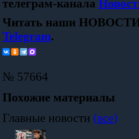
телеграм-канала
Новост
Читать наши НОВОСТИ с
Telegram
.
№ 57664
Похожие материалы
Главные новости
(все)