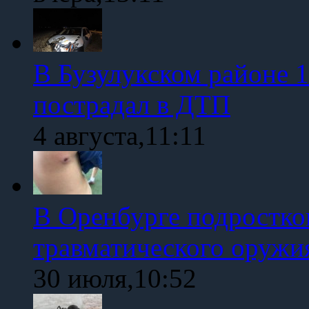
В Бузулукском районе 1
пострадал в ДТП
4 августа,11:11
В Оренбурге подростко
травматического оружи
30 июля,10:52